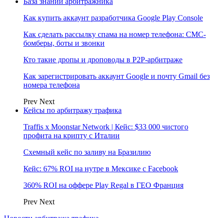
База знаний арбитражника
Как купить аккаунт разработчика Google Play Console
Как сделать рассылку спама на номер телефона: СМС-
бомберы, боты и звонки
Кто такие дропы и дроповоды в P2P-арбитраже
Как зарегистрировать аккаунт Google и почту Gmail без
номера телефона
Prev
Next
Кейсы по арбитражу трафика
Traffis x Moonstar Network | Кейс: $33 000 чистого
профита на крипту с Италии
Схемный кейс по заливу на Бразилию
Кейс: 67% ROI на нутре в Мексике с Facebook
360% ROI на оффере Play Regal в ГЕО Франция
Prev
Next