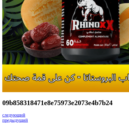
09b858318471e8e75973e2073e4b7b24
следующий
предыдущий