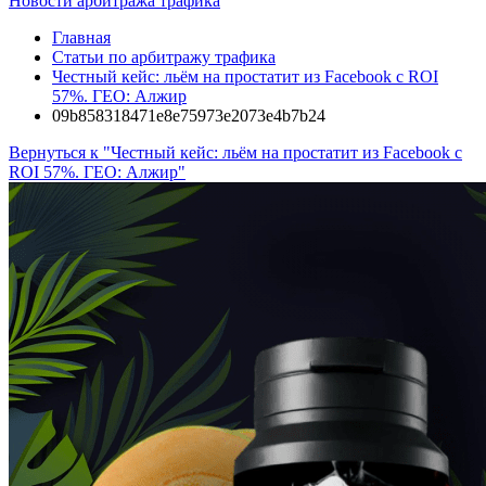
Новости арбитража трафика
Главная
Статьи по арбитражу трафика
Честный кейс: льём на простатит из Facebook с ROI
57%. ГЕО: Алжир
09b858318471e8e75973e2073e4b7b24
Вернуться к "Честный кейс: льём на простатит из Facebook с
ROI 57%. ГЕО: Алжир"