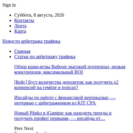
Sign in
Суббота, 8 августа, 2026
Контакты
Лента
Карта
Новости арбитража трафика
Главная
Статьи по арбитражу трафика
Обзор краш-игры Balloon: высокий потенциал, низкая
конкуренция, максимальный ROI
[Кейс] Буст количества депозитов: как получить х2
конверсий на гембле и попсах?
Инсайды по работе с финансовой вертикалью, —
интервью с арбитражником из KIT CPA
Новый Plinko в iGaming: как находить тренды и
получать профит первыми, — инсайды от…
Prev
Next