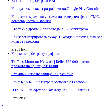
База знаний арбитражника
Как купить аккаунт разработчика Google Play Console
Как сделать рассылку спама на номер телефона: СМС-
бомберы, боты и звонки
Кто такие дропы и дроповоды в P2P-арбитраже
Как зарегистрировать аккаунт Google и почту Gmail без
номера телефона
Prev
Next
Кейсы по арбитражу трафика
Traffis x Moonstar Network | Кейс: $33 000 чистого
профита на крипту с Италии
Схемный кейс по заливу на Бразилию
Кейс: 67% ROI на нутре в Мексике с Facebook
360% ROI на оффере Play Regal в ГЕО Франция
Prev
Next