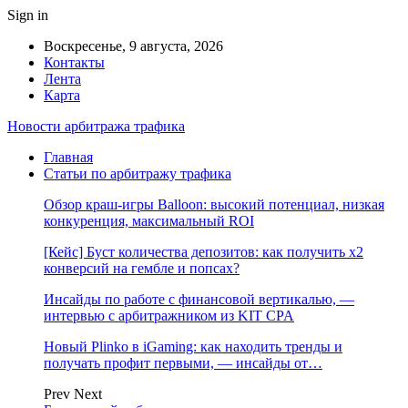
Sign in
Воскресенье, 9 августа, 2026
Контакты
Лента
Карта
Новости арбитража трафика
Главная
Статьи по арбитражу трафика
Обзор краш-игры Balloon: высокий потенциал, низкая
конкуренция, максимальный ROI
[Кейс] Буст количества депозитов: как получить х2
конверсий на гембле и попсах?
Инсайды по работе с финансовой вертикалью, —
интервью с арбитражником из KIT CPA
Новый Plinko в iGaming: как находить тренды и
получать профит первыми, — инсайды от…
Prev
Next