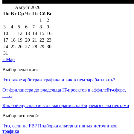
Август 2026
Пн
Вт
Ср
Чт
Пт
Сб
Вс
1
2
3
4
5
6
7
8
9
10
11
12
13
14
15
16
17
18
19
20
21
22
23
24
25
26
27
28
29
30
31
« Мар
Выбор редакции:
Что такое арбитраж трафика и как в нем зарабатывать?
От фрилансера до владельца IT-проектов в аффилейт-сфере,
—…
Как байеру спастись от выгорания: разбираемся с экспертами
Выбор читателей:
Что, если не FB? Подборка альтернативных источников
трафика