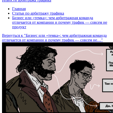
Новости арбитража трафика
Главная
Статьи по арбитражу трафика
Бизнес или «темка»: чем арбитражная команда
отличается от компании и почему трафик — совсем не
продукт
Вернуться к "Бизнес или «темка»: чем арбитражная команда
отличается от компании и почему трафик — совсем не…"