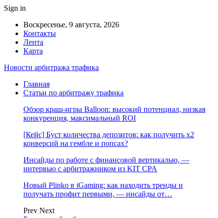
Sign in
Воскресенье, 9 августа, 2026
Контакты
Лента
Карта
Новости арбитража трафика
Главная
Статьи по арбитражу трафика
Обзор краш-игры Balloon: высокий потенциал, низкая
конкуренция, максимальный ROI
[Кейс] Буст количества депозитов: как получить х2
конверсий на гембле и попсах?
Инсайды по работе с финансовой вертикалью, —
интервью с арбитражником из KIT CPA
Новый Plinko в iGaming: как находить тренды и
получать профит первыми, — инсайды от…
Prev
Next