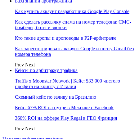
База знаний арбитражника
Как купить аккаунт разработчика Google Play Console
Как сделать рассылку спама на номер телефона: СМС-
бомберы, боты и звонки
Кто такие дропы и дроповоды в P2P-арбитраже
Как зарегистрировать аккаунт Google и почту Gmail без
номера телефона
Prev
Next
Кейсы по арбитражу трафика
Traffis x Moonstar Network | Кейс: $33 000 чистого
профита на крипту с Италии
Схемный кейс по заливу на Бразилию
Кейс: 67% ROI на нутре в Мексике с Facebook
360% ROI на оффере Play Regal в ГЕО Франция
Prev
Next