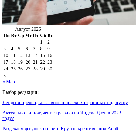
Август 2026
Пн
Вт
Ср
Чт
Пт
Сб
Вс
1
2
3
4
5
6
7
8
9
10
11
12
13
14
15
16
17
18
19
20
21
22
23
24
25
26
27
28
29
30
31
« Мар
Выбор редакции:
Ленды и преленды: главное о целевых страницах под нутру
Актуально ли получение трафика на Яндекс.Дзен в 2023
году?
Раздеваем девушек онлайн. Крутые креативы под Adult…