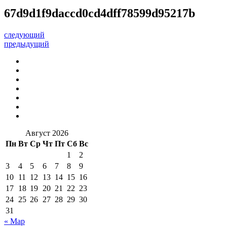
67d9d1f9daccd0cd4dff78599d95217b
следующий
предыдущий
Август 2026
Пн
Вт
Ср
Чт
Пт
Сб
Вс
1
2
3
4
5
6
7
8
9
10
11
12
13
14
15
16
17
18
19
20
21
22
23
24
25
26
27
28
29
30
31
« Мар