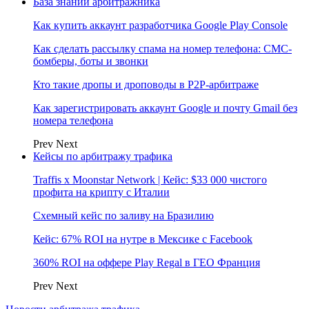
База знаний арбитражника
Как купить аккаунт разработчика Google Play Console
Как сделать рассылку спама на номер телефона: СМС-
бомберы, боты и звонки
Кто такие дропы и дроповоды в P2P-арбитраже
Как зарегистрировать аккаунт Google и почту Gmail без
номера телефона
Prev
Next
Кейсы по арбитражу трафика
Traffis x Moonstar Network | Кейс: $33 000 чистого
профита на крипту с Италии
Схемный кейс по заливу на Бразилию
Кейс: 67% ROI на нутре в Мексике с Facebook
360% ROI на оффере Play Regal в ГЕО Франция
Prev
Next