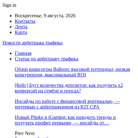
Sign in
Воскресенье, 9 августа, 2026
Контакты
Лента
Карта
Новости арбитража трафика
Главная
Статьи по арбитражу трафика
Обзор краш-игры Balloon: высокий потенциал, низкая
конкуренция, максимальный ROI
[Кейс] Буст количества депозитов: как получить х2
конверсий на гембле и попсах?
Инсайды по работе с финансовой вертикалью, —
интервью с арбитражником из KIT CPA
Новый Plinko в iGaming: как находить тренды и
получать профит первыми, — инсайды от…
Prev
Next