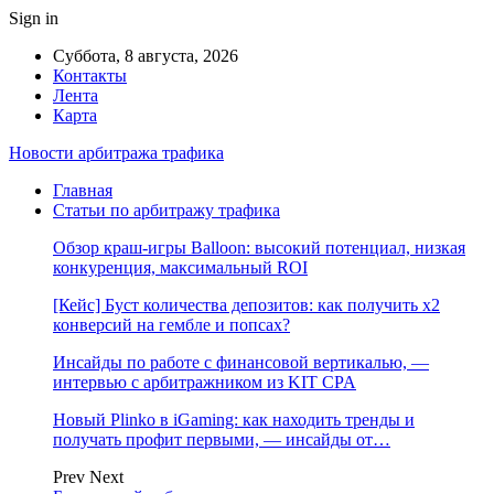
Sign in
Суббота, 8 августа, 2026
Контакты
Лента
Карта
Новости арбитража трафика
Главная
Статьи по арбитражу трафика
Обзор краш-игры Balloon: высокий потенциал, низкая
конкуренция, максимальный ROI
[Кейс] Буст количества депозитов: как получить х2
конверсий на гембле и попсах?
Инсайды по работе с финансовой вертикалью, —
интервью с арбитражником из KIT CPA
Новый Plinko в iGaming: как находить тренды и
получать профит первыми, — инсайды от…
Prev
Next