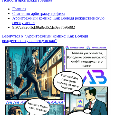
Новости арбитража трафика
Главная
Статьи по арбитражу трафика
Арбитражный комикс: Как Володя рождественскую
связку искал
9f97ca820fbd39a8ed62da0e3759b882
Вернуться к "Арбитражный комикс: Как Володя
рождественскую связку искал"