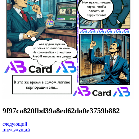
9f97ca820fbd39a8ed62da0e3759b882
следующий
предыдущий