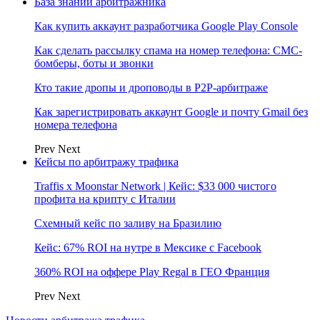
База знаний арбитражника
Как купить аккаунт разработчика Google Play Console
Как сделать рассылку спама на номер телефона: СМС-
бомберы, боты и звонки
Кто такие дропы и дроповоды в P2P-арбитраже
Как зарегистрировать аккаунт Google и почту Gmail без
номера телефона
Prev
Next
Кейсы по арбитражу трафика
Traffis x Moonstar Network | Кейс: $33 000 чистого
профита на крипту с Италии
Схемный кейс по заливу на Бразилию
Кейс: 67% ROI на нутре в Мексике с Facebook
360% ROI на оффере Play Regal в ГЕО Франция
Prev
Next