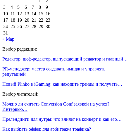
1
2
3
4
5
6
7
8
9
10
11
12
13
14
15
16
17
18
19
20
21
22
23
24
25
26
27
28
29
30
31
« Мар
Выбор редакции:
Редактор, шеф-редактор, выпускающий редактор и главный…
PR-менеджер: мастер создавать имидж и управлять
репутацией
Новый Plinko в iGaming: как находить тренды и получать…
Выбор читателей:
Можно ли считать Conversion Conf заявкой на успех?
Интервью…
Прелендинги для нутры: что влияет на конверт и как его…
Как выбрать оффер для арбитража трафика?