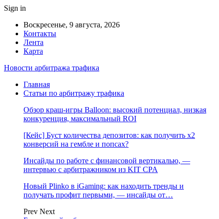
Sign in
Воскресенье, 9 августа, 2026
Контакты
Лента
Карта
Новости арбитража трафика
Главная
Статьи по арбитражу трафика
Обзор краш-игры Balloon: высокий потенциал, низкая
конкуренция, максимальный ROI
[Кейс] Буст количества депозитов: как получить х2
конверсий на гембле и попсах?
Инсайды по работе с финансовой вертикалью, —
интервью с арбитражником из KIT CPA
Новый Plinko в iGaming: как находить тренды и
получать профит первыми, — инсайды от…
Prev
Next