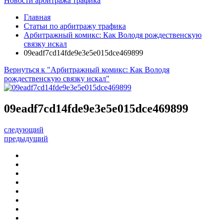
Новости арбитража трафика
Главная
Статьи по арбитражу трафика
Арбитражный комикс: Как Володя рождественскую
связку искал
09eadf7cd14fde9e3e5e015dce469899
Вернуться к "Арбитражный комикс: Как Володя
рождественскую связку искал"
09eadf7cd14fde9e3e5e015dce469899
следующий
предыдущий