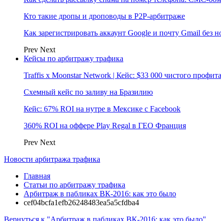
Кто такие дропы и дроповоды в P2P-арбитраже
Как зарегистрировать аккаунт Google и почту Gmail без 
Prev
Next
Кейсы по арбитражу трафика
Traffis x Moonstar Network | Кейс: $33 000 чистого профи
Схемный кейс по заливу на Бразилию
Кейс: 67% ROI на нутре в Мексике с Facebook
360% ROI на оффере Play Regal в ГЕО Франция
Prev
Next
Новости арбитража трафика
Главная
Статьи по арбитражу трафика
Арбитраж в пабликах ВК-2016: как это было
cef04bcfa1efb26248483ea5a5cfdba4
Вернуться к "Арбитраж в пабликах ВК-2016: как это было"