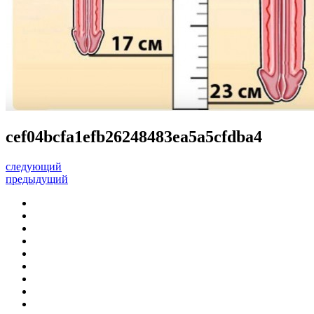
cef04bcfa1efb26248483ea5a5cfdba4
следующий
предыдущий