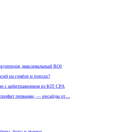
онкуренция, максимальный ROI
рсий на гембле и попсах?
ью с арбитражником из KIT CPA
ть профит первыми, — инсайды от…
беры, боты и звонки