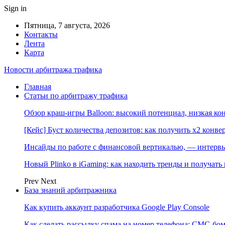
Sign in
Пятница, 7 августа, 2026
Контакты
Лента
Карта
Новости арбитража трафика
Главная
Статьи по арбитражу трафика
Обзор краш-игры Balloon: высокий потенциал, низкая к
[Кейс] Буст количества депозитов: как получить х2 конве
Инсайды по работе с финансовой вертикалью, — интерв
Новый Plinko в iGaming: как находить тренды и получа
Prev
Next
База знаний арбитражника
Как купить аккаунт разработчика Google Play Console
Как сделать рассылку спама на номер телефона: СМС-бом