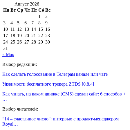
Август 2026
Пн
Вт
Ср
Чт
Пт
Сб
Вс
1
2
3
4
5
6
7
8
9
10
11
12
13
14
15
16
17
18
19
20
21
22
23
24
25
26
27
28
29
30
31
« Мар
Выбор редакции:
Как сделать голосование в Телеграм канале или чате
Уязвимости бесплатного трекера ZTDS [0.8.4]
Как узнать, на каком движке (CMS) сделан сайт: 6 способов +
…
Выбор читателей:
“14 – счастливое число”: интервью с продакт-менеджером
Royal…