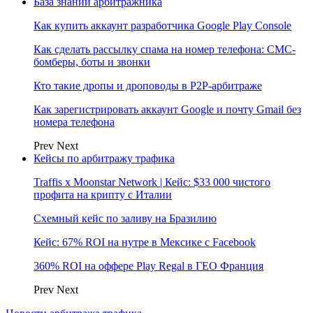
База знаний арбитражника
Как купить аккаунт разработчика Google Play Console
Как сделать рассылку спама на номер телефона: СМС-
бомберы, боты и звонки
Кто такие дропы и дроповоды в P2P-арбитраже
Как зарегистрировать аккаунт Google и почту Gmail без
номера телефона
Prev
Next
Кейсы по арбитражу трафика
Traffis x Moonstar Network | Кейс: $33 000 чистого
профита на крипту с Италии
Схемный кейс по заливу на Бразилию
Кейс: 67% ROI на нутре в Мексике с Facebook
360% ROI на оффере Play Regal в ГЕО Франция
Prev
Next