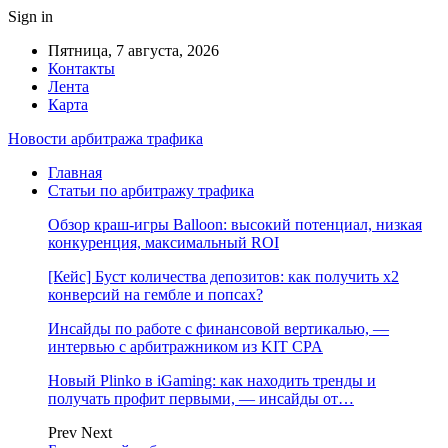
Sign in
Пятница, 7 августа, 2026
Контакты
Лента
Карта
Новости арбитража трафика
Главная
Статьи по арбитражу трафика
Обзор краш-игры Balloon: высокий потенциал, низкая
конкуренция, максимальный ROI
[Кейс] Буст количества депозитов: как получить х2
конверсий на гембле и попсах?
Инсайды по работе с финансовой вертикалью, —
интервью с арбитражником из KIT CPA
Новый Plinko в iGaming: как находить тренды и
получать профит первыми, — инсайды от…
Prev
Next