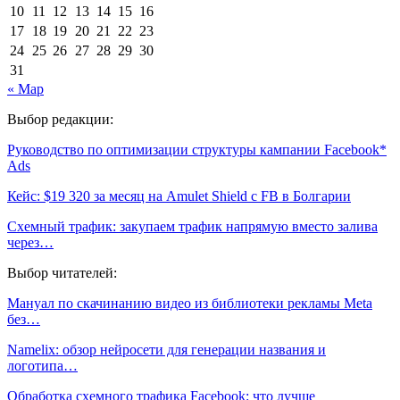
10
11
12
13
14
15
16
17
18
19
20
21
22
23
24
25
26
27
28
29
30
31
« Мар
Выбор редакции:
Руководство по оптимизации структуры кампании Facebook*
Ads
Кейс: $19 320 за месяц на Amulet Shield с FB в Болгарии
Схемный трафик: закупаем трафик напрямую вместо залива
через…
Выбор читателей:
Мануал по скачинанию видео из библиотеки рекламы Meta
без…
Namelix: обзор нейросети для генерации названия и
логотипа…
Обработка схемного трафика Facebook: что лучше