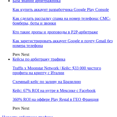
База знаний арбитражника
Как купить аккаунт разработчика Google Play Console
Как сделать рассылку спама на номер телефона: СМС-
бомберы, боты и звонки
Кто такие дропы и дроповоды в P2P-арбитраже
Как зарегистрировать аккаунт Google и почту Gmail без
номера телефона
Prev
Next
Кейсы по арбитражу трафика
Traffis x Moonstar Network | Кейс: $33 000 чистого
профита на крипту с Италии
Схемный кейс по заливу на Бразилию
Кейс: 67% ROI на нутре в Мексике с Facebook
360% ROI на оффере Play Regal в ГЕО Франция
Prev
Next