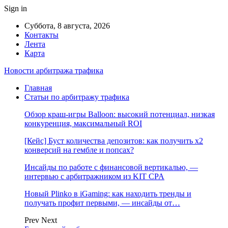
Sign in
Суббота, 8 августа, 2026
Контакты
Лента
Карта
Новости арбитража трафика
Главная
Статьи по арбитражу трафика
Обзор краш-игры Balloon: высокий потенциал, низкая
конкуренция, максимальный ROI
[Кейс] Буст количества депозитов: как получить х2
конверсий на гембле и попсах?
Инсайды по работе с финансовой вертикалью, —
интервью с арбитражником из KIT CPA
Новый Plinko в iGaming: как находить тренды и
получать профит первыми, — инсайды от…
Prev
Next