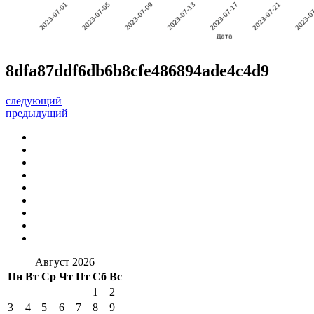
8dfa87ddf6db6b8cfe486894ade4c4d9
следующий
предыдущий
Август 2026
Пн
Вт
Ср
Чт
Пт
Сб
Вс
1
2
3
4
5
6
7
8
9