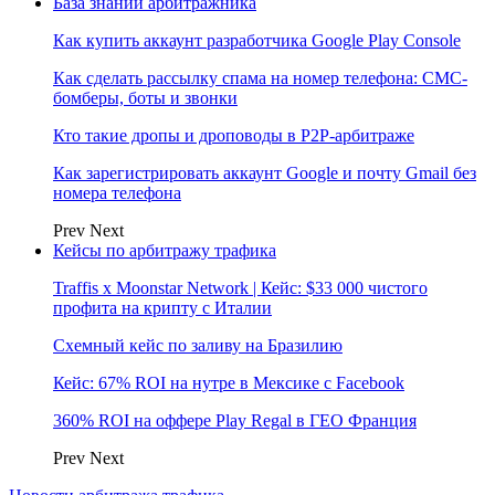
База знаний арбитражника
Как купить аккаунт разработчика Google Play Console
Как сделать рассылку спама на номер телефона: СМС-
бомберы, боты и звонки
Кто такие дропы и дроповоды в P2P-арбитраже
Как зарегистрировать аккаунт Google и почту Gmail без
номера телефона
Prev
Next
Кейсы по арбитражу трафика
Traffis x Moonstar Network | Кейс: $33 000 чистого
профита на крипту с Италии
Схемный кейс по заливу на Бразилию
Кейс: 67% ROI на нутре в Мексике с Facebook
360% ROI на оффере Play Regal в ГЕО Франция
Prev
Next