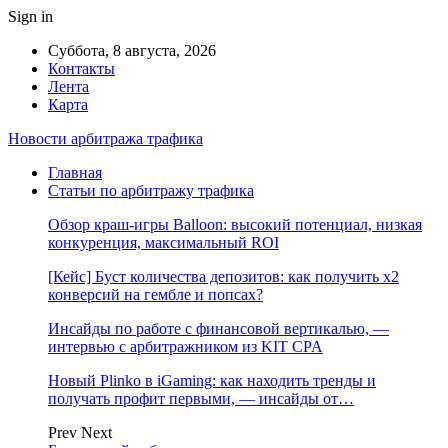
Sign in
Суббота, 8 августа, 2026
Контакты
Лента
Карта
Новости арбитража трафика
Главная
Статьи по арбитражу трафика
Обзор краш-игры Balloon: высокий потенциал, низкая
конкуренция, максимальный ROI
[Кейс] Буст количества депозитов: как получить х2
конверсий на гембле и попсах?
Инсайды по работе с финансовой вертикалью, —
интервью с арбитражником из KIT CPA
Новый Plinko в iGaming: как находить тренды и
получать профит первыми, — инсайды от…
Prev
Next