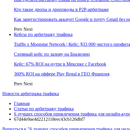
Кто такие дропы и дроповоды в P2P-арбитраже
Как зарегистрировать аккаунт Google и почту Gmail без 
Prev
Next
Кейсы по арбитражу трафика
Traffis x Moonstar Network | Кейс: $33 000 чистого профи
Схемный кейс по заливу на Бразилию
Кейс: 67% ROI на нутре в Мексике с Facebook
360% ROI на оффере Play Regal в ГЕО Франция
Prev
Next
Новости арбитража трафика
Главная
Статьи по арбитражу трафика
6 лучших способов привлечения трафика для онлайн-кур
67d44e9ae4d2212118eec43cb126dbf7
Вернуться к "6 лучших способов привлечения трафика для онл