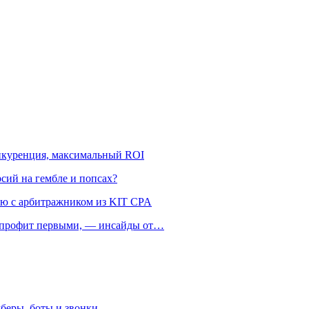
онкуренция, максимальный ROI
рсий на гембле и попсах?
ью с арбитражником из KIT CPA
ть профит первыми, — инсайды от…
беры, боты и звонки