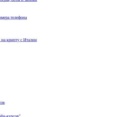
номера телефона
та на крипту с Италии
сов
айн-курсов"