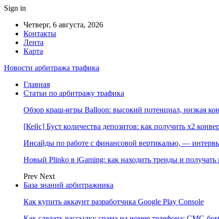
Sign in
Четверг, 6 августа, 2026
Контакты
Лента
Карта
Новости арбитража трафика
Главная
Статьи по арбитражу трафика
Обзор краш-игры Balloon: высокий потенциал, низкая к
[Кейс] Буст количества депозитов: как получить х2 конве
Инсайды по работе с финансовой вертикалью, — интерв
Новый Plinko в iGaming: как находить тренды и получа
Prev
Next
База знаний арбитражника
Как купить аккаунт разработчика Google Play Console
Как сделать рассылку спама на номер телефона: СМС-бом