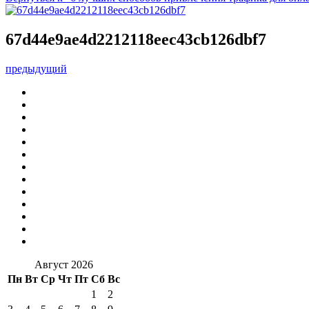
67d44e9ae4d2212118eec43cb126dbf7
предыдущий
Август 2026
Пн
Вт
Ср
Чт
Пт
Сб
Вс
1
2