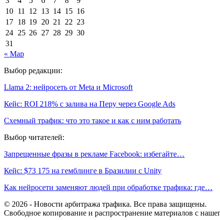
3
4
5
6
7
8
9
10
11
12
13
14
15
16
17
18
19
20
21
22
23
24
25
26
27
28
29
30
31
« Мар
Выбор редакции:
Llama 2: нейросеть от Meta и Microsoft
Кейс: ROI 218% с залива на Перу через Google Ads
Схемный трафик: что это такое и как с ним работать
Выбор читателей:
Запрещенные фразы в рекламе Facebook: избегайте…
Кейс: $73 175 на гемблинге в Бразилии с Unity
Как нейросети заменяют людей при обработке трафика: где…
© 2026 - Новости арбитража трафика. Все права защищены.
Свободное копирование и распространение материалов с нашего