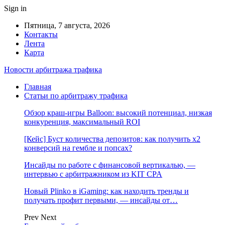
Sign in
Пятница, 7 августа, 2026
Контакты
Лента
Карта
Новости арбитража трафика
Главная
Статьи по арбитражу трафика
Обзор краш-игры Balloon: высокий потенциал, низкая
конкуренция, максимальный ROI
[Кейс] Буст количества депозитов: как получить х2
конверсий на гембле и попсах?
Инсайды по работе с финансовой вертикалью, —
интервью с арбитражником из KIT CPA
Новый Plinko в iGaming: как находить тренды и
получать профит первыми, — инсайды от…
Prev
Next