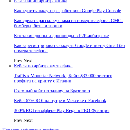
База знаний арбитражника
Как купить аккаунт разработчика Google Play Console
Как сделать рассылку спама на номер телефона: СМС-
бомберы, боты и звонки
Кто такие дропы и дроповоды в P2P-арбитраже
Как зарегистрировать аккаунт Google и почту Gmail без
номера телефона
Prev
Next
Кейсы по арбитражу трафика
Traffis x Moonstar Network | Кейс: $33 000 чистого
профита на крипту с Италии
Схемный кейс по заливу на Бразилию
Кейс: 67% ROI на нутре в Мексике с Facebook
360% ROI на оффере Play Regal в ГЕО Франция
Prev
Next