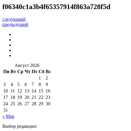
f06340c1a3b4f65357914f863a728f5d
следующий
предыдущий
Август 2026
Пн
Вт
Ср
Чт
Пт
Сб
Вс
1
2
3
4
5
6
7
8
9
10
11
12
13
14
15
16
17
18
19
20
21
22
23
24
25
26
27
28
29
30
31
« Мар
Выбор редакции: