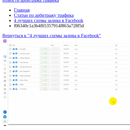
Новости арбитража трафика
Главная
Статьи по арбитражу трафика
4 лучших схемы залива в Facebook
f06340c1a3b4f65357914f863a728f5d
Вернуться к "4 лучших схемы залива в Facebook"