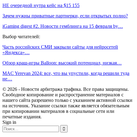
НЕ очередной нутра кейс на $15 155
Зачем нужны приватные партнерки, если открытых полно?
iGaming digest #2. Новости гемблинга на 15 февраля by…
Выбор читателей:
Часть российских СМИ закрыли сайты для нейросетей
«Яндекса»…
Обзор краш-игры Balloon: высокий потенциал, низкая…
MAC Yerevan 2024: все, что вы упустили, когда решили туда
не…
© 2026 - Новости арбитража трафика. Все права защищены.
Свободное копирование и распространение материалов с
нашего сайта разрешено только с указанием активной ссылки
на источник. Указание ссылки также является обязательным
при копировании материалов в социальные сети или
печатные издания.
Sign in