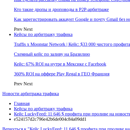
Кто такие дропы и дроповоды в P2P-арбитраже
Как зарегистрировать аккаунт Google и почту Gmail без 
Prev
Next
Кейсы по арбитражу трафика
Traffis x Moonstar Network | Кейс: $33 000 чистого профи
Схемный кейс по заливу на Бразилию
Кейс: 67% ROI на нутре в Мексике с Facebook
360% ROI на оффере Play Regal в ГЕО Франция
Prev
Next
Новости арбитража трафика
Главная
Кейсы по арбитражу трафика
Кейс LuckyFeed: 11 646 $ профита при проливе на новост
e524157d2c796e42b6de004c84a09dd1
Вернуться к "Кейс LuckyFeed: 11 646 $ профита при проливе н