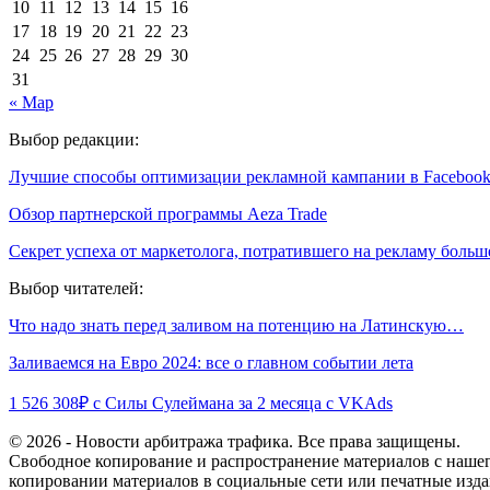
10
11
12
13
14
15
16
17
18
19
20
21
22
23
24
25
26
27
28
29
30
31
« Мар
Выбор редакции:
Лучшие способы оптимизации рекламной кампании в Faceboo
Обзор партнерской программы Aeza Trade
Секрет успеха от маркетолога, потратившего на рекламу боль
Выбор читателей:
Что надо знать перед заливом на потенцию на Латинскую…
Заливаемся на Евро 2024: все о главном событии лета
1 526 308₽ с Силы Сулеймана за 2 месяца с VKAds
© 2026 - Новости арбитража трафика. Все права защищены.
Свободное копирование и распространение материалов с нашего
копировании материалов в социальные сети или печатные изда