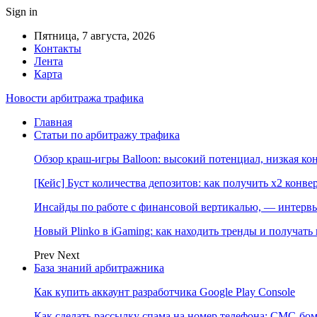
Sign in
Пятница, 7 августа, 2026
Контакты
Лента
Карта
Новости арбитража трафика
Главная
Статьи по арбитражу трафика
Обзор краш-игры Balloon: высокий потенциал, низкая к
[Кейс] Буст количества депозитов: как получить х2 конве
Инсайды по работе с финансовой вертикалью, — интерв
Новый Plinko в iGaming: как находить тренды и получа
Prev
Next
База знаний арбитражника
Как купить аккаунт разработчика Google Play Console
Как сделать рассылку спама на номер телефона: СМС-бом