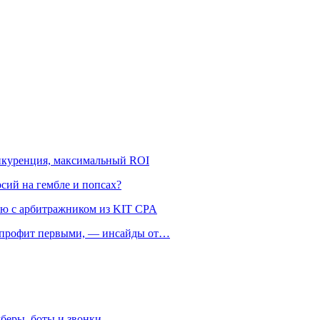
онкуренция, максимальный ROI
рсий на гембле и попсах?
ью с арбитражником из KIT CPA
ть профит первыми, — инсайды от…
беры, боты и звонки