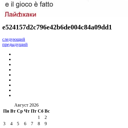
e524157d2c796e42b6de004c84a09dd1
следующий
предыдущий
Август 2026
Пн
Вт
Ср
Чт
Пт
Сб
Вс
1
2
3
4
5
6
7
8
9