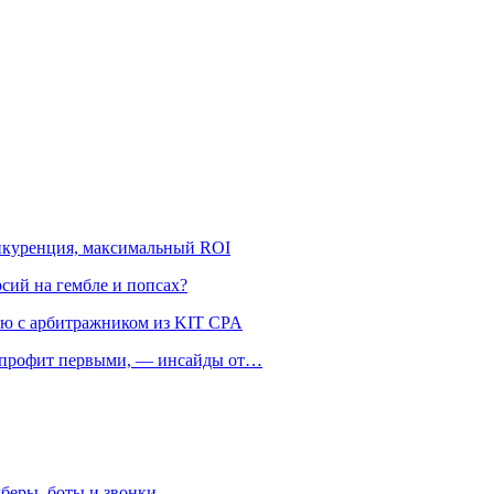
онкуренция, максимальный ROI
рсий на гембле и попсах?
ью с арбитражником из KIT CPA
ть профит первыми, — инсайды от…
беры, боты и звонки