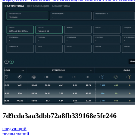
7d9cda3aa3dbb72a8fb339168e5fe246
следующий
предыдущий