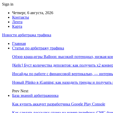
Sign in
Четверг, 6 августа, 2026
Контакты
Лента
Карта
Новости арбитража трафика
Главная
Статьи по арбитражу трафика
Обзор краш-игры Balloon: высокий потенциал, низкая к
[Кейс] Буст количества депозитов: как получить х2 конве
Инсайды по работе с финансовой вертикалью, — интерв
Новый Plinko в iGaming: как находить тренды и получа
Prev
Next
База знаний арбитражника
Как купить аккаунт разработчика Google Play Console
Как сделать рассылку спама на номер телефона: СМС-бом