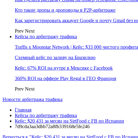
Кто такие дропы и дроповоды в P2P-арбитраже
Как зарегистрировать аккаунт Google и почту Gmail без 
Prev
Next
Кейсы по арбитражу трафика
Traffis x Moonstar Network | Кейс: $33 000 чистого профи
Схемный кейс по заливу на Бразилию
Кейс: 67% ROI на нутре в Мексике с Facebook
360% ROI на оффере Play Regal в ГЕО Франция
Prev
Next
Новости арбитража трафика
Главная
Кейсы по арбитражу трафика
Кейс: $20 431 за месяц на SirtFood с FB по Испании
7d9cda3aa3dbb72a8fb339168e5fe246
Вернуться к "Кейс: $20 431 за месяц на SirtFood с FB по Испан