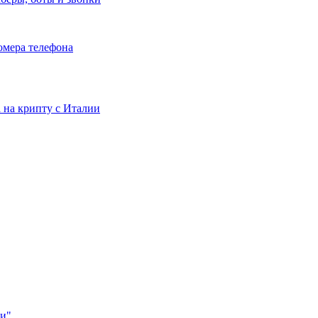
номера телефона
та на крипту с Италии
ии"