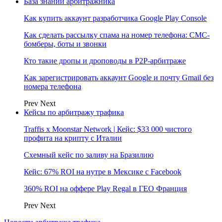
База знаний арбитражника
Как купить аккаунт разработчика Google Play Console
Как сделать рассылку спама на номер телефона: СМС-
бомберы, боты и звонки
Кто такие дропы и дроповоды в P2P-арбитраже
Как зарегистрировать аккаунт Google и почту Gmail без
номера телефона
Prev
Next
Кейсы по арбитражу трафика
Traffis x Moonstar Network | Кейс: $33 000 чистого
профита на крипту с Италии
Схемный кейс по заливу на Бразилию
Кейс: 67% ROI на нутре в Мексике с Facebook
360% ROI на оффере Play Regal в ГЕО Франция
Prev
Next