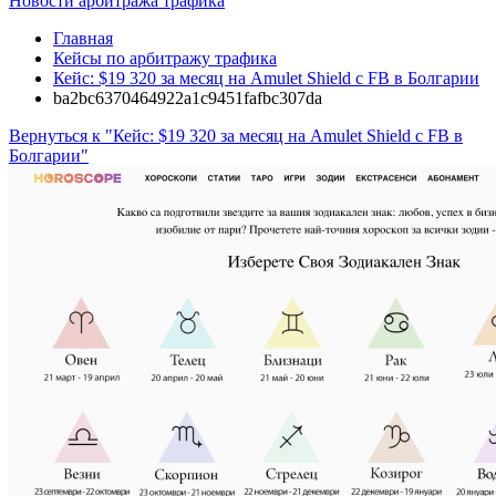
Новости арбитража трафика
Главная
Кейсы по арбитражу трафика
Кейс: $19 320 за месяц на Amulet Shield с FB в Болгарии
ba2bc6370464922a1c9451fafbc307da
Вернуться к "Кейс: $19 320 за месяц на Amulet Shield с FB в
Болгарии"