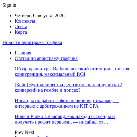
Sign in
Четверг, 6 августа, 2026
Контакты
Лента
Карта
Новости арбитража трафика
Главная
Статьи по арбитражу трафика
Обзор краш-игры Balloon: высокий потенциал, низкая
конкуренция, максимальный ROI
[Кейс] Буст количества депозитов: как получить х2
конверсий на гембле и попсах?
Инсайды по работе с финансовой вертикалью, —
интервью с арбитражником из KIT CPA
Новый Plinko в iGaming: как находить тренды и
получать профит первыми, — инсайды от…
Prev
Next