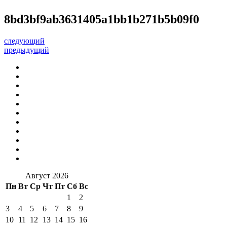
8bd3bf9ab3631405a1bb1b271b5b09f0
следующий
предыдущий
Август 2026
Пн
Вт
Ср
Чт
Пт
Сб
Вс
1
2
3
4
5
6
7
8
9
10
11
12
13
14
15
16