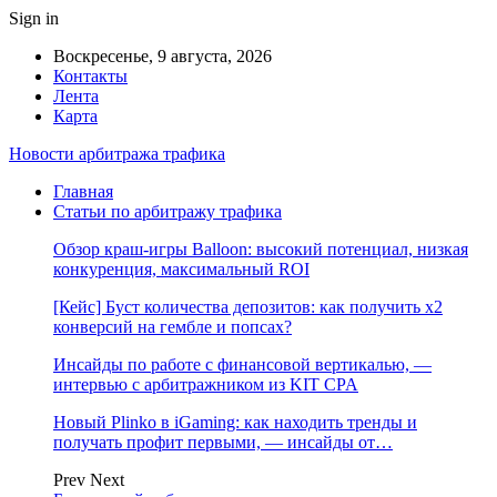
Sign in
Воскресенье, 9 августа, 2026
Контакты
Лента
Карта
Новости арбитража трафика
Главная
Статьи по арбитражу трафика
Обзор краш-игры Balloon: высокий потенциал, низкая
конкуренция, максимальный ROI
[Кейс] Буст количества депозитов: как получить х2
конверсий на гембле и попсах?
Инсайды по работе с финансовой вертикалью, —
интервью с арбитражником из KIT CPA
Новый Plinko в iGaming: как находить тренды и
получать профит первыми, — инсайды от…
Prev
Next