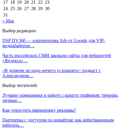
17
18
19
20
21
22
23
24
25
26
27
28
29
30
31
« Мар
Выбор редакции:
DSP DV360 — альтернатива Ads от Google для VIP-
медиабайеров…
Часть российских СМИ закрыли сайты для нейросетей
«Яндекса»…
«В дорвеях не надо ничего усложнять»: подкаст с
Александром…
Выбор читателей:
Лучшие помощники в работе с крипто трафиком: трекеры,
личные…
Как упростить маркировку рекламы?
Партнерка с доступом по инвайтам: как арбитражникам
работать…