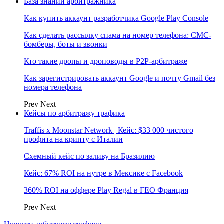
База знаний арбитражника
Как купить аккаунт разработчика Google Play Console
Как сделать рассылку спама на номер телефона: СМС-
бомберы, боты и звонки
Кто такие дропы и дроповоды в P2P-арбитраже
Как зарегистрировать аккаунт Google и почту Gmail без
номера телефона
Prev
Next
Кейсы по арбитражу трафика
Traffis x Moonstar Network | Кейс: $33 000 чистого
профита на крипту с Италии
Схемный кейс по заливу на Бразилию
Кейс: 67% ROI на нутре в Мексике с Facebook
360% ROI на оффере Play Regal в ГЕО Франция
Prev
Next