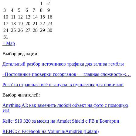
1
2
3
4
5
6
7
8
9
10
11
12
13
14
15
16
17
18
19
20
21
22
23
24
25
26
27
28
29
30
31
« Мар
Выбор редакции:
Детальный разбор источников трафика для залива гемблы
«Постоянные проверки госорганов — главная сложность»:…
Push’ка страшная: всё о запуске в пуш-сетях для новичков
Выбор читателей:
Anything AI: как заменить любой объект на фото с помощью
ИИ
Кейс: $19 320 за месяц на Amulet Shield с FB в Болгарии
КЕЙС: с Facebook на Volumin/Amidren (Latam)