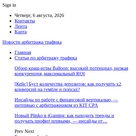
Sign in
Четверг, 6 августа, 2026
Контакты
Лента
Карта
Новости арбитража трафика
Главная
Статьи по арбитражу трафика
Обзор краш-игры Balloon: высокий потенциал, низкая
конкуренция, максимальный ROI
[Кейс] Буст количества депозитов: как получить х2
конверсий на гембле и попсах?
Инсайды по работе с финансовой вертикалью, —
интервью с арбитражником из KIT CPA
Новый Plinko в iGaming: как находить тренды и
получать профит первыми, — инсайды от…
Prev
Next