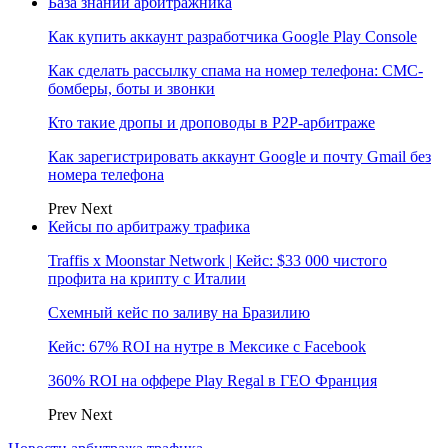
База знаний арбитражника
Как купить аккаунт разработчика Google Play Console
Как сделать рассылку спама на номер телефона: СМС-
бомберы, боты и звонки
Кто такие дропы и дроповоды в P2P-арбитраже
Как зарегистрировать аккаунт Google и почту Gmail без
номера телефона
Prev
Next
Кейсы по арбитражу трафика
Traffis x Moonstar Network | Кейс: $33 000 чистого
профита на крипту с Италии
Схемный кейс по заливу на Бразилию
Кейс: 67% ROI на нутре в Мексике с Facebook
360% ROI на оффере Play Regal в ГЕО Франция
Prev
Next