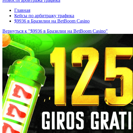
Новости арбитража трафика
Главная
Кейсы по арбитражу трафика
$9936 в Бразилии на BetBoom Casino
Вернуться к "$9936 в Бразилии на BetBoom Casino"