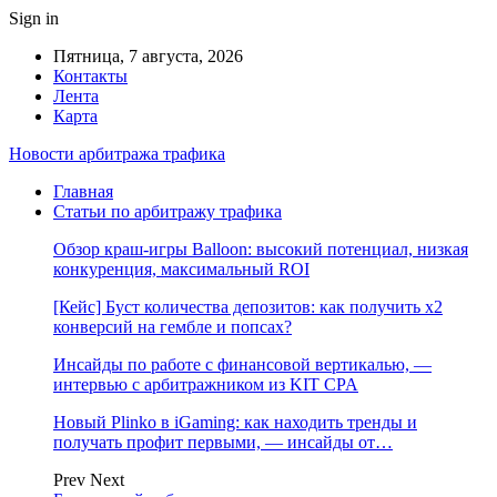
Sign in
Пятница, 7 августа, 2026
Контакты
Лента
Карта
Новости арбитража трафика
Главная
Статьи по арбитражу трафика
Обзор краш-игры Balloon: высокий потенциал, низкая
конкуренция, максимальный ROI
[Кейс] Буст количества депозитов: как получить х2
конверсий на гембле и попсах?
Инсайды по работе с финансовой вертикалью, —
интервью с арбитражником из KIT CPA
Новый Plinko в iGaming: как находить тренды и
получать профит первыми, — инсайды от…
Prev
Next