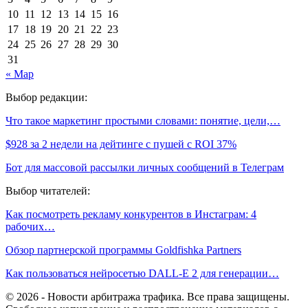
10
11
12
13
14
15
16
17
18
19
20
21
22
23
24
25
26
27
28
29
30
31
« Мар
Выбор редакции:
Что такое маркетинг простыми словами: понятие, цели,…
$928 за 2 недели на дейтинге с пушей с ROI 37%
Бот для массовой рассылки личных сообщений в Телеграм
Выбор читателей:
Как посмотреть рекламу конкурентов в Инстаграм: 4
рабочих…
Обзор партнерской программы Goldfishka Partners
Как пользоваться нейросетью DALL-E 2 для генерации…
© 2026 - Новости арбитража трафика. Все права защищены.