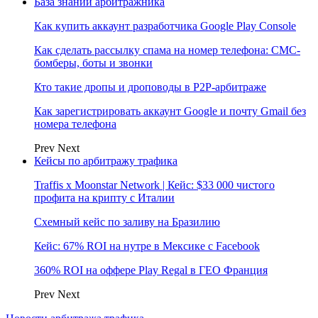
База знаний арбитражника
Как купить аккаунт разработчика Google Play Console
Как сделать рассылку спама на номер телефона: СМС-
бомберы, боты и звонки
Кто такие дропы и дроповоды в P2P-арбитраже
Как зарегистрировать аккаунт Google и почту Gmail без
номера телефона
Prev
Next
Кейсы по арбитражу трафика
Traffis x Moonstar Network | Кейс: $33 000 чистого
профита на крипту с Италии
Схемный кейс по заливу на Бразилию
Кейс: 67% ROI на нутре в Мексике с Facebook
360% ROI на оффере Play Regal в ГЕО Франция
Prev
Next