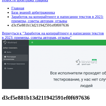
Новости арбитража трафика
Главная
База знаний арбитражника
Заработок на копирайтинге и написании текстов в 2023:
примеры, советы авторам, отзывы
d3cf5e881b13d211942591ef0f697636
Вернуться к "Заработок на копирайтинге и написании текстов
в 2023: примеры, советы авторам, отзывы"
d3cf5e881b13d211942591ef0f697636