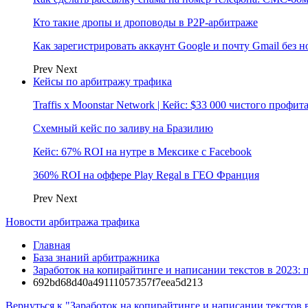
Кто такие дропы и дроповоды в P2P-арбитраже
Как зарегистрировать аккаунт Google и почту Gmail без 
Prev
Next
Кейсы по арбитражу трафика
Traffis x Moonstar Network | Кейс: $33 000 чистого профи
Схемный кейс по заливу на Бразилию
Кейс: 67% ROI на нутре в Мексике с Facebook
360% ROI на оффере Play Regal в ГЕО Франция
Prev
Next
Новости арбитража трафика
Главная
База знаний арбитражника
Заработок на копирайтинге и написании текстов в 2023: 
692bd68d40a49111057357f7eea5d213
Вернуться к "Заработок на копирайтинге и написании текстов 