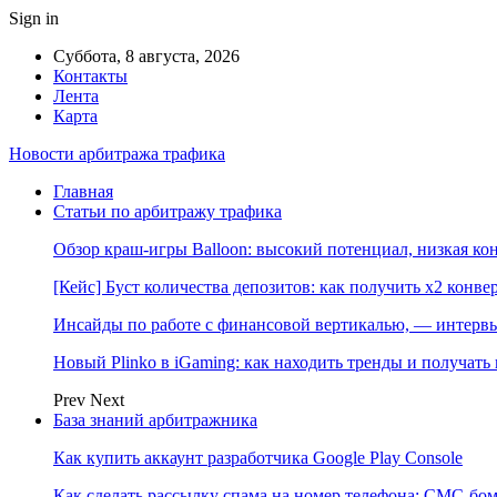
Sign in
Суббота, 8 августа, 2026
Контакты
Лента
Карта
Новости арбитража трафика
Главная
Статьи по арбитражу трафика
Обзор краш-игры Balloon: высокий потенциал, низкая к
[Кейс] Буст количества депозитов: как получить х2 конве
Инсайды по работе с финансовой вертикалью, — интерв
Новый Plinko в iGaming: как находить тренды и получа
Prev
Next
База знаний арбитражника
Как купить аккаунт разработчика Google Play Console
Как сделать рассылку спама на номер телефона: СМС-бом