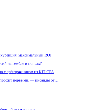
онкуренция, максимальный ROI
рсий на гембле и попсах?
ью с арбитражником из KIT CPA
ть профит первыми, — инсайды от…
беры, боты и звонки