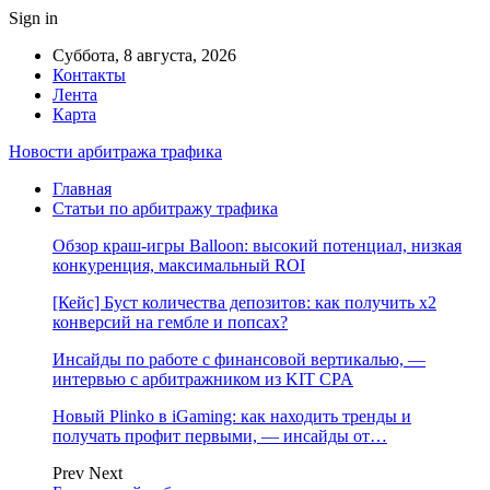
Sign in
Суббота, 8 августа, 2026
Контакты
Лента
Карта
Новости арбитража трафика
Главная
Статьи по арбитражу трафика
Обзор краш-игры Balloon: высокий потенциал, низкая
конкуренция, максимальный ROI
[Кейс] Буст количества депозитов: как получить х2
конверсий на гембле и попсах?
Инсайды по работе с финансовой вертикалью, —
интервью с арбитражником из KIT CPA
Новый Plinko в iGaming: как находить тренды и
получать профит первыми, — инсайды от…
Prev
Next