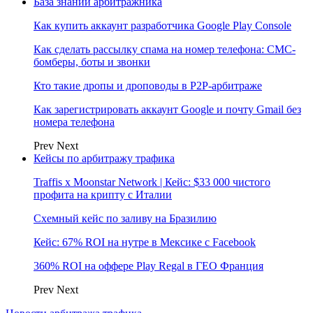
База знаний арбитражника
Как купить аккаунт разработчика Google Play Console
Как сделать рассылку спама на номер телефона: СМС-
бомберы, боты и звонки
Кто такие дропы и дроповоды в P2P-арбитраже
Как зарегистрировать аккаунт Google и почту Gmail без
номера телефона
Prev
Next
Кейсы по арбитражу трафика
Traffis x Moonstar Network | Кейс: $33 000 чистого
профита на крипту с Италии
Схемный кейс по заливу на Бразилию
Кейс: 67% ROI на нутре в Мексике с Facebook
360% ROI на оффере Play Regal в ГЕО Франция
Prev
Next