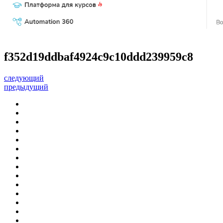
f352d19ddbaf4924c9c10ddd239959c8
следующий
предыдущий