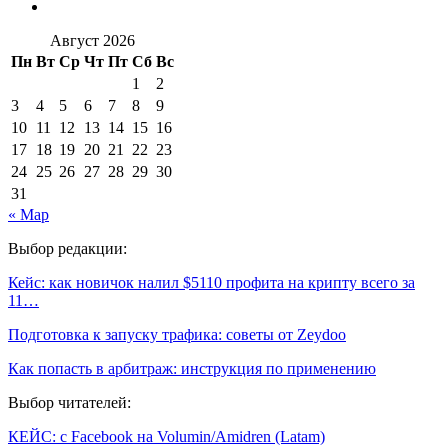
Август 2026
Пн
Вт
Ср
Чт
Пт
Сб
Вс
1
2
3
4
5
6
7
8
9
10
11
12
13
14
15
16
17
18
19
20
21
22
23
24
25
26
27
28
29
30
31
« Мар
Выбор редакции:
Кейс: как новичок налил $5110 профита на крипту всего за
11…
Подготовка к запуску трафика: советы от Zeydoo
Как попасть в арбитраж: инструкция по применению
Выбор читателей:
КЕЙС: с Facebook на Volumin/Amidren (Latam)