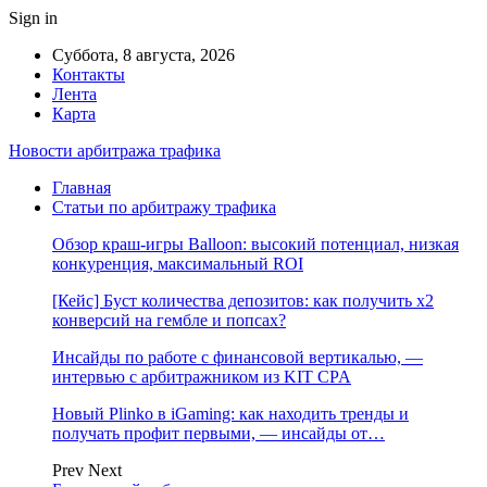
Sign in
Суббота, 8 августа, 2026
Контакты
Лента
Карта
Новости арбитража трафика
Главная
Статьи по арбитражу трафика
Обзор краш-игры Balloon: высокий потенциал, низкая
конкуренция, максимальный ROI
[Кейс] Буст количества депозитов: как получить х2
конверсий на гембле и попсах?
Инсайды по работе с финансовой вертикалью, —
интервью с арбитражником из KIT CPA
Новый Plinko в iGaming: как находить тренды и
получать профит первыми, — инсайды от…
Prev
Next