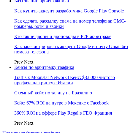
База знаний арбитражника
Как купить аккаунт разработчика Google Play Console
Как сделать рассылку спама на номер телефона: СМС-
бомберы, боты и звонки
Кто такие дропы и дроповоды в P2P-арбитраже
Как зарегистрировать аккаунт Google и почту Gmail без
номера телефона
Prev
Next
Кейсы по арбитражу трафика
Traffis x Moonstar Network | Кейс: $33 000 чистого
профита на крипту с Италии
Схемный кейс по заливу на Бразилию
Кейс: 67% ROI на нутре в Мексике с Facebook
360% ROI на оффере Play Regal в ГЕО Франция
Prev
Next