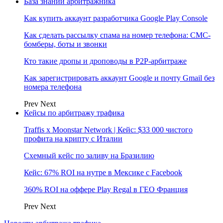
База знаний арбитражника
Как купить аккаунт разработчика Google Play Console
Как сделать рассылку спама на номер телефона: СМС-
бомберы, боты и звонки
Кто такие дропы и дроповоды в P2P-арбитраже
Как зарегистрировать аккаунт Google и почту Gmail без
номера телефона
Prev
Next
Кейсы по арбитражу трафика
Traffis x Moonstar Network | Кейс: $33 000 чистого
профита на крипту с Италии
Схемный кейс по заливу на Бразилию
Кейс: 67% ROI на нутре в Мексике с Facebook
360% ROI на оффере Play Regal в ГЕО Франция
Prev
Next