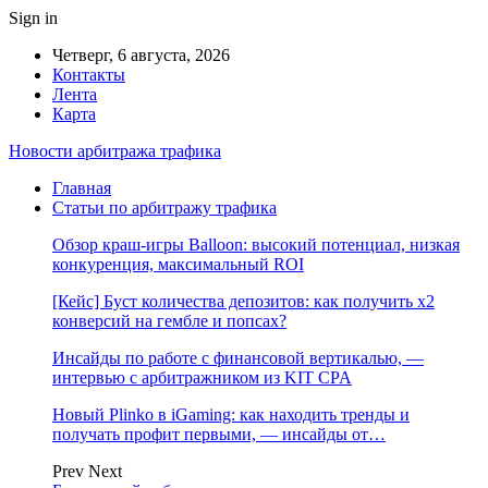
Sign in
Четверг, 6 августа, 2026
Контакты
Лента
Карта
Новости арбитража трафика
Главная
Статьи по арбитражу трафика
Обзор краш-игры Balloon: высокий потенциал, низкая
конкуренция, максимальный ROI
[Кейс] Буст количества депозитов: как получить х2
конверсий на гембле и попсах?
Инсайды по работе с финансовой вертикалью, —
интервью с арбитражником из KIT CPA
Новый Plinko в iGaming: как находить тренды и
получать профит первыми, — инсайды от…
Prev
Next