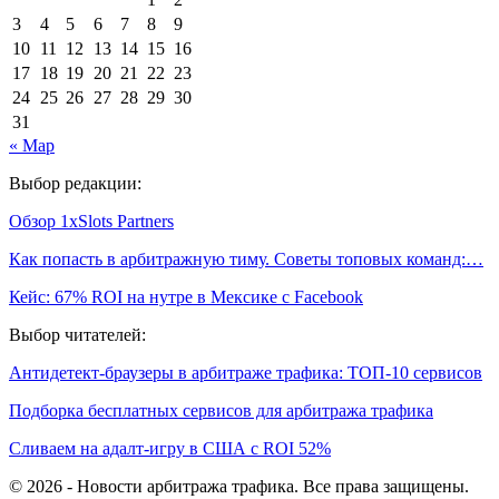
3
4
5
6
7
8
9
10
11
12
13
14
15
16
17
18
19
20
21
22
23
24
25
26
27
28
29
30
31
« Мар
Выбор редакции:
Обзор 1xSlots Partners
Как попасть в арбитражную тиму. Советы топовых команд:…
Кейс: 67% ROI на нутре в Мексике с Facebook
Выбор читателей:
Антидетект-браузеры в арбитраже трафика: ТОП-10 сервисов
Подборка бесплатных сервисов для арбитража трафика
Сливаем на адалт-игру в США с ROI 52%
© 2026 - Новости арбитража трафика. Все права защищены.