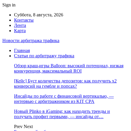
Sign in
Суббота, 8 августа, 2026
Контакты
Лента
Карта
Новости арбитража трафика
Главная
Статьи по арбитражу трафика
Обзор краш-игры Balloon: высокий потенциал, низкая
конкуренция, максимальный ROI
[Кейс] Буст количества депозитов: как получить х2
конверсий на гембле и попсах?
Инсайды по работе с финансовой вертикалью, —
интервью с арбитражником из KIT CPA
Новый Plinko в iGaming: как находить тренды и
получать профит первыми, — инсайды от…
Prev
Next