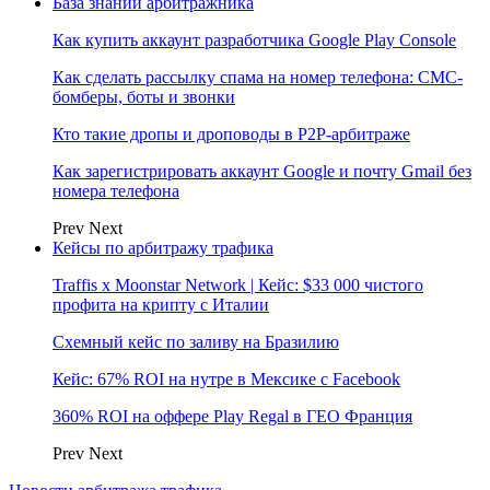
База знаний арбитражника
Как купить аккаунт разработчика Google Play Console
Как сделать рассылку спама на номер телефона: СМС-
бомберы, боты и звонки
Кто такие дропы и дроповоды в P2P-арбитраже
Как зарегистрировать аккаунт Google и почту Gmail без
номера телефона
Prev
Next
Кейсы по арбитражу трафика
Traffis x Moonstar Network | Кейс: $33 000 чистого
профита на крипту с Италии
Схемный кейс по заливу на Бразилию
Кейс: 67% ROI на нутре в Мексике с Facebook
360% ROI на оффере Play Regal в ГЕО Франция
Prev
Next