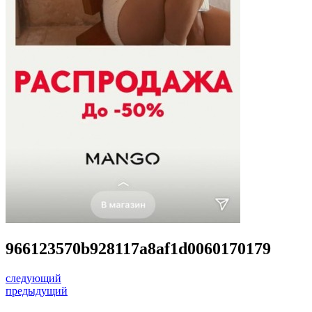
966123570b928117a8af1d0060170179
следующий
предыдущий