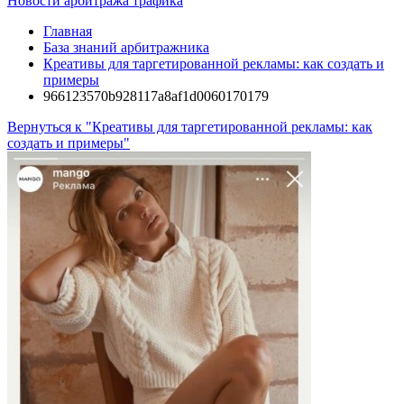
Новости арбитража трафика
Главная
База знаний арбитражника
Креативы для таргетированной рекламы: как создать и
примеры
966123570b928117a8af1d0060170179
Вернуться к "Креативы для таргетированной рекламы: как
создать и примеры"