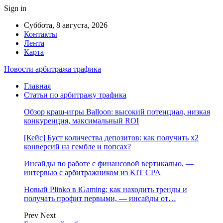
Sign in
Суббота, 8 августа, 2026
Контакты
Лента
Карта
Новости арбитража трафика
Главная
Статьи по арбитражу трафика
Обзор краш-игры Balloon: высокий потенциал, низкая
конкуренция, максимальный ROI
[Кейс] Буст количества депозитов: как получить х2
конверсий на гембле и попсах?
Инсайды по работе с финансовой вертикалью, —
интервью с арбитражником из KIT CPA
Новый Plinko в iGaming: как находить тренды и
получать профит первыми, — инсайды от…
Prev
Next