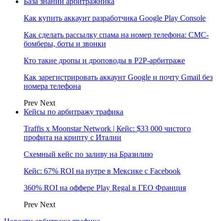
База знаний арбитражника
Как купить аккаунт разработчика Google Play Console
Как сделать рассылку спама на номер телефона: СМС-
бомберы, боты и звонки
Кто такие дропы и дроповоды в P2P-арбитраже
Как зарегистрировать аккаунт Google и почту Gmail без
номера телефона
Prev
Next
Кейсы по арбитражу трафика
Traffis x Moonstar Network | Кейс: $33 000 чистого
профита на крипту с Италии
Схемный кейс по заливу на Бразилию
Кейс: 67% ROI на нутре в Мексике с Facebook
360% ROI на оффере Play Regal в ГЕО Франция
Prev
Next