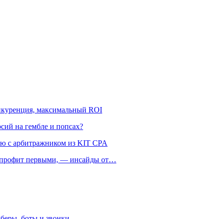
онкуренция, максимальный ROI
рсий на гембле и попсах?
ью с арбитражником из KIT CPA
ть профит первыми, — инсайды от…
беры, боты и звонки