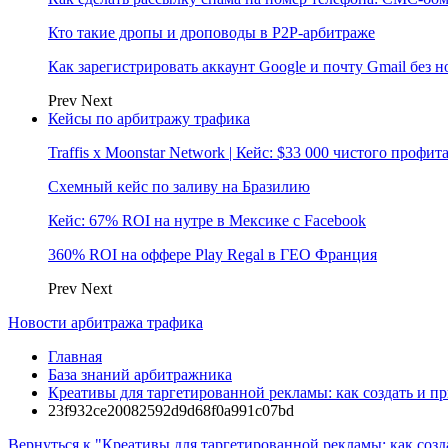
Кто такие дропы и дроповоды в P2P-арбитраже
Как зарегистрировать аккаунт Google и почту Gmail без 
Prev
Next
Кейсы по арбитражу трафика
Traffis x Moonstar Network | Кейс: $33 000 чистого профи
Схемный кейс по заливу на Бразилию
Кейс: 67% ROI на нутре в Мексике с Facebook
360% ROI на оффере Play Regal в ГЕО Франция
Prev
Next
Новости арбитража трафика
Главная
База знаний арбитражника
Креативы для таргетированной рекламы: как создать и п
23f932ce20082592d9d68f0a991c07bd
Вернуться к "Креативы для таргетированной рекламы: как соз