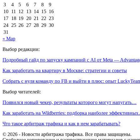
3
4
5
6
7
8
9
10
11
12
13
14
15
16
17
18
19
20
21
22
23
24
25
26
27
28
29
30
31
« Мар
Выбор редакции:
Подробный гайд по запуску кампаний с AI от Meta — Advanta
Как заработать на квартиру в Москве: стратегии и советы
Собрать с нуля команду по FB и выйти в плюс: опыт LuckyTea
Выбор читателей:
Появился новый чекер, результаты которого могут напугать…
Как заработать на Wildberries: подборка наиболее эффективны
Что такое арбитраж трафика и как в нем зарабатывать?
© 2026 - Новости арбитража трафика. Все права защищены.
Свободное копирование и распространение материалов с нашего