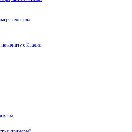
номера телефона
та на крипту с Италии
римеры
дать и примеры"