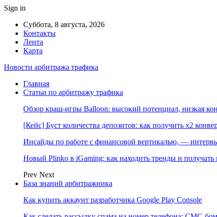
Sign in
Суббота, 8 августа, 2026
Контакты
Лента
Карта
Новости арбитража трафика
Главная
Статьи по арбитражу трафика
Обзор краш-игры Balloon: высокий потенциал, низкая к
[Кейс] Буст количества депозитов: как получить х2 конве
Инсайды по работе с финансовой вертикалью, — интерв
Новый Plinko в iGaming: как находить тренды и получа
Prev
Next
База знаний арбитражника
Как купить аккаунт разработчика Google Play Console
Как сделать рассылку спама на номер телефона: СМС-бом