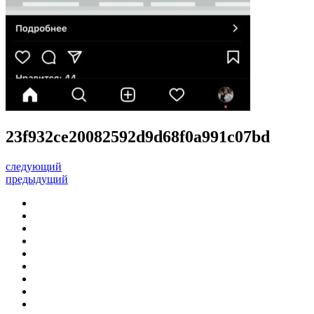
23f932ce20082592d9d68f0a991c07bd
следующий
предыдущий