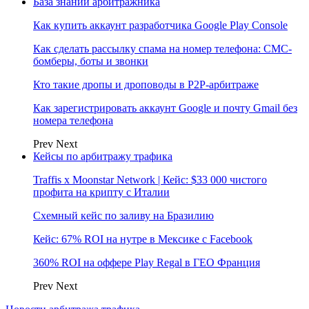
База знаний арбитражника
Как купить аккаунт разработчика Google Play Console
Как сделать рассылку спама на номер телефона: СМС-
бомберы, боты и звонки
Кто такие дропы и дроповоды в P2P-арбитраже
Как зарегистрировать аккаунт Google и почту Gmail без
номера телефона
Prev
Next
Кейсы по арбитражу трафика
Traffis x Moonstar Network | Кейс: $33 000 чистого
профита на крипту с Италии
Схемный кейс по заливу на Бразилию
Кейс: 67% ROI на нутре в Мексике с Facebook
360% ROI на оффере Play Regal в ГЕО Франция
Prev
Next