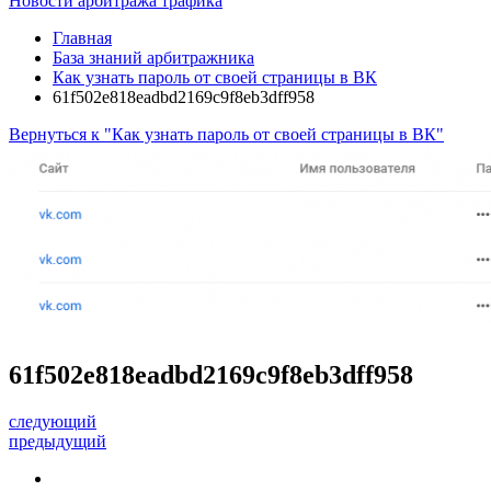
Новости арбитража трафика
Главная
База знаний арбитражника
Как узнать пароль от своей страницы в ВК
61f502e818eadbd2169c9f8eb3dff958
Вернуться к "Как узнать пароль от своей страницы в ВК"
61f502e818eadbd2169c9f8eb3dff958
следующий
предыдущий