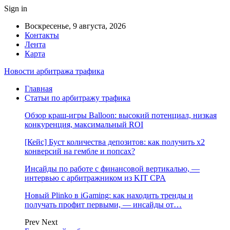
Sign in
Воскресенье, 9 августа, 2026
Контакты
Лента
Карта
Новости арбитража трафика
Главная
Статьи по арбитражу трафика
Обзор краш-игры Balloon: высокий потенциал, низкая
конкуренция, максимальный ROI
[Кейс] Буст количества депозитов: как получить х2
конверсий на гембле и попсах?
Инсайды по работе с финансовой вертикалью, —
интервью с арбитражником из KIT CPA
Новый Plinko в iGaming: как находить тренды и
получать профит первыми, — инсайды от…
Prev
Next