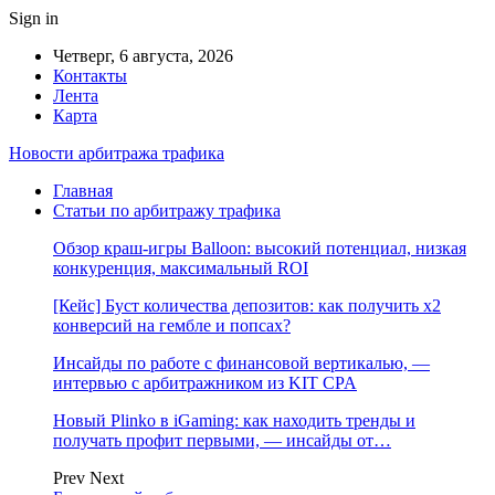
Sign in
Четверг, 6 августа, 2026
Контакты
Лента
Карта
Новости арбитража трафика
Главная
Статьи по арбитражу трафика
Обзор краш-игры Balloon: высокий потенциал, низкая
конкуренция, максимальный ROI
[Кейс] Буст количества депозитов: как получить х2
конверсий на гембле и попсах?
Инсайды по работе с финансовой вертикалью, —
интервью с арбитражником из KIT CPA
Новый Plinko в iGaming: как находить тренды и
получать профит первыми, — инсайды от…
Prev
Next