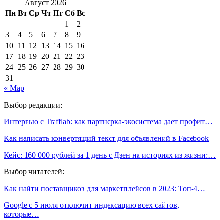
Август 2026
Пн
Вт
Ср
Чт
Пт
Сб
Вс
1
2
3
4
5
6
7
8
9
10
11
12
13
14
15
16
17
18
19
20
21
22
23
24
25
26
27
28
29
30
31
« Мар
Выбор редакции:
Интервью с Trafflab: как партнерка-экосистема дает профит…
Как написать конвертящий текст для объявлений в Facebook
Кейс: 160 000 рублей за 1 день с Дзен на историях из жизни:…
Выбор читателей:
Как найти поставщиков для маркетплейсов в 2023: Топ-4…
Google с 5 июля отключит индексацию всех сайтов,
которые…