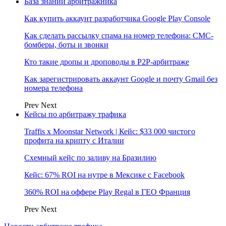
База знаний арбитражника
Как купить аккаунт разработчика Google Play Console
Как сделать рассылку спама на номер телефона: СМС-
бомберы, боты и звонки
Кто такие дропы и дроповоды в P2P-арбитраже
Как зарегистрировать аккаунт Google и почту Gmail без
номера телефона
Prev
Next
Кейсы по арбитражу трафика
Traffis x Moonstar Network | Кейс: $33 000 чистого
профита на крипту с Италии
Схемный кейс по заливу на Бразилию
Кейс: 67% ROI на нутре в Мексике с Facebook
360% ROI на оффере Play Regal в ГЕО Франция
Prev
Next