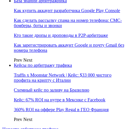
База знаний арбитражника
Как купить аккаунт разработчика Google Play Console
Как сделать рассылку спама на номер телефона: СМС-
бомберы, боты и звонки
Кто такие дропы и дроповоды в P2P-арбитраже
Как зарегистрировать аккаунт Google и почту Gmail без
номера телефона
Prev
Next
Кейсы по арбитражу трафика
Traffis x Moonstar Network | Кейс: $33 000 чистого
профита на крипту с Италии
Схемный кейс по заливу на Бразилию
Кейс: 67% ROI на нутре в Мексике с Facebook
360% ROI на оффере Play Regal в ГЕО Франция
Prev
Next