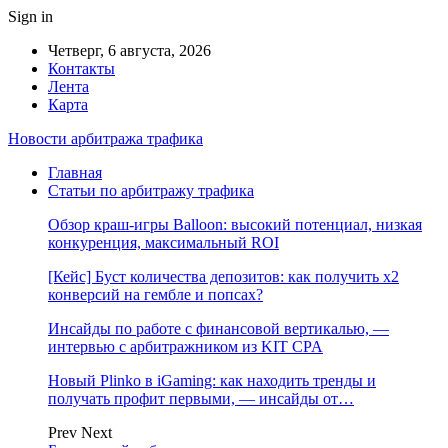
Sign in
Четверг, 6 августа, 2026
Контакты
Лента
Карта
Новости арбитража трафика
Главная
Статьи по арбитражу трафика
Обзор краш-игры Balloon: высокий потенциал, низкая
конкуренция, максимальный ROI
[Кейс] Буст количества депозитов: как получить х2
конверсий на гембле и попсах?
Инсайды по работе с финансовой вертикалью, —
интервью с арбитражником из KIT CPA
Новый Plinko в iGaming: как находить тренды и
получать профит первыми, — инсайды от…
Prev
Next