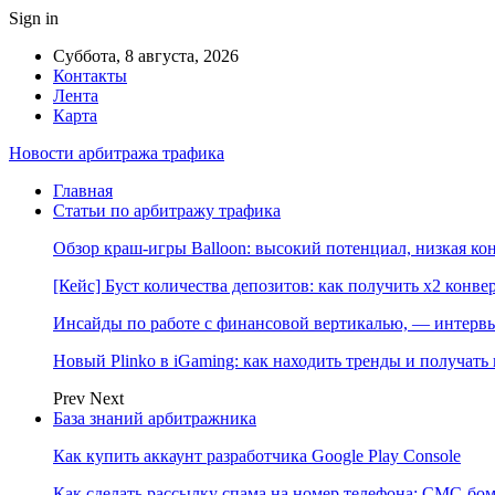
Sign in
Суббота, 8 августа, 2026
Контакты
Лента
Карта
Новости арбитража трафика
Главная
Статьи по арбитражу трафика
Обзор краш-игры Balloon: высокий потенциал, низкая к
[Кейс] Буст количества депозитов: как получить х2 конве
Инсайды по работе с финансовой вертикалью, — интерв
Новый Plinko в iGaming: как находить тренды и получа
Prev
Next
База знаний арбитражника
Как купить аккаунт разработчика Google Play Console
Как сделать рассылку спама на номер телефона: СМС-бом