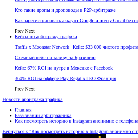
Кто такие дропы и дроповоды в P2P-арбитраже
Как зарегистрировать аккаунт Google и почту Gmail без 
Prev
Next
Кейсы по арбитражу трафика
Traffis x Moonstar Network | Кейс: $33 000 чистого профи
Схемный кейс по заливу на Бразилию
Кейс: 67% ROI на нутре в Мексике с Facebook
360% ROI на оффере Play Regal в ГЕО Франция
Prev
Next
Новости арбитража трафика
Главная
База знаний арбитражника
Как посмотреть историю в Instagram анонимно с телефон
Вернуться к "Как посмотреть историю в Instagram анонимно с