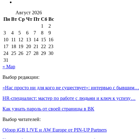
Август 2026
Пн
Вт
Ср
Чт
Пт
Сб
Вс
1
2
3
4
5
6
7
8
9
10
11
12
13
14
15
16
17
18
19
20
21
22
23
24
25
26
27
28
29
30
31
« Мар
Выбор редакции:
«Нас просто ни для кого не существует»: интервью с бывшим
HR-специалист: мастер по работе с людьми и ключ к успеху…
Как узнать пароль от своей страницы в ВК
Выбор читателей:
Обзор iGB L!VE и AW Europe от PIN-UP Partners