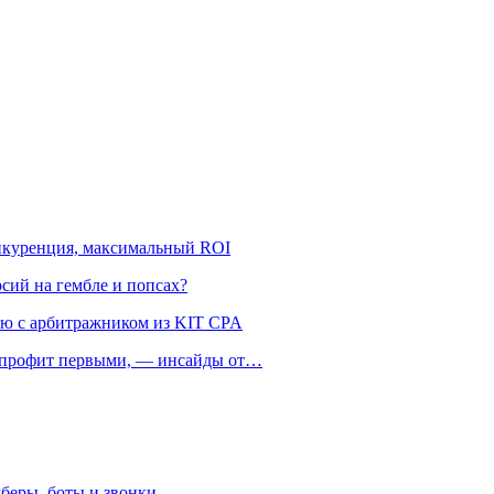
онкуренция, максимальный ROI
рсий на гембле и попсах?
ью с арбитражником из KIT CPA
ть профит первыми, — инсайды от…
беры, боты и звонки