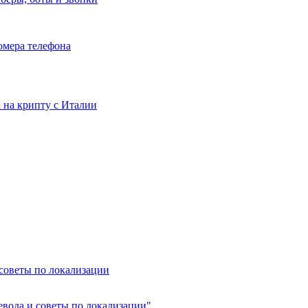
номера телефона
та на крипту с Италии
 советы по локализации
ревода и советы по локализации"