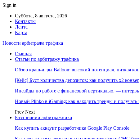
Sign in
Суббота, 8 августа, 2026
Контакты
Лента
Карта
Новости арбитража трафика
Главная
Статьи по арбитражу трафика
Обзор краш-игры Balloon: высокий потенциал, низкая к
[Кейс] Буст количества депозитов: как получить х2 конве
Инсайды по работе с финансовой вертикалью, — интерв
Новый Plinko в iGaming: как находить тренды и получа
Prev
Next
База знаний арбитражника
Как купить аккаунт разработчика Google Play Console
Как сделать рассылку спама на номер телефона: СМС-бом