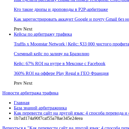
Кто такие дропы и дроповоды в P2P-арбитраже
Как зарегистрировать аккаунт Google и почту Gmail без 
Prev
Next
Кейсы по арбитражу трафика
Traffis x Moonstar Network | Кейс: $33 000 чистого профи
Схемный кейс по заливу на Бразилию
Кейс: 67% ROI на нутре в Мексике с Facebook
360% ROI на оффере Play Regal в ГЕО Франция
Prev
Next
Новости арбитража трафика
Главная
База знаний арбитражника
Как перевести сайт на другой язык: 4 способа перевода и
1b7ad174a90f7caf55a78ae345e24eea
Вернуться к "Как перевести сайт на другой язык: 4 способа пе