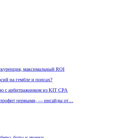
онкуренция, максимальный ROI
рсий на гембле и попсах?
ью с арбитражником из KIT CPA
ть профит первыми, — инсайды от…
беры, боты и звонки