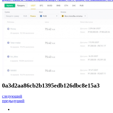
0a3d2aa86cb2b1395edb126dbc8e15a3
следующий
предыдущий