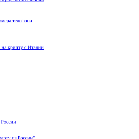
номера телефона
та на крипту с Италии
 России
арту из России"