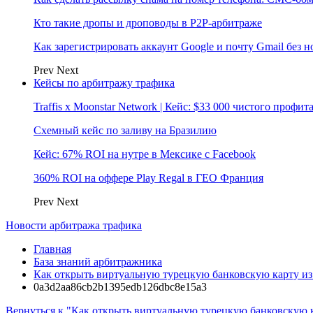
Кто такие дропы и дроповоды в P2P-арбитраже
Как зарегистрировать аккаунт Google и почту Gmail без 
Prev
Next
Кейсы по арбитражу трафика
Traffis x Moonstar Network | Кейс: $33 000 чистого профи
Схемный кейс по заливу на Бразилию
Кейс: 67% ROI на нутре в Мексике с Facebook
360% ROI на оффере Play Regal в ГЕО Франция
Prev
Next
Новости арбитража трафика
Главная
База знаний арбитражника
Как открыть виртуальную турецкую банковскую карту из
0a3d2aa86cb2b1395edb126dbc8e15a3
Вернуться к "Как открыть виртуальную турецкую банковскую к