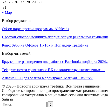
24
25
26
27
28
29
30
31
« Мар
Выбор редакции:
Обзор партнерской программы Alfaleads
Простой способ увеличить аппрув: запуск рекламной кампани
Кейс: $965 на Оффере TikTok и Попандер Траффике
Выбор читателей:
Браузерные расширения для работы с Facebook: подборка 2024
Telegram почти сравнялся с ВК по количеству ежемесячных…
Анализ ГЕО для залива в арбитраже. Мануал + фишки
© 2026 - Новости арбитража трафика. Все права защищены.
Свободное копирование и распространение материалов с нашего
копировании материалов в социальные сети или печатные изда
Sign in