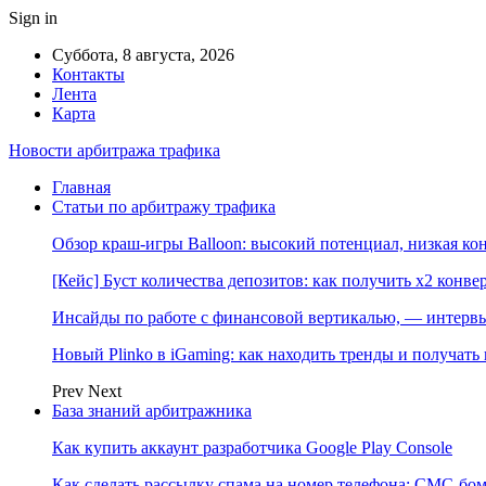
Sign in
Суббота, 8 августа, 2026
Контакты
Лента
Карта
Новости арбитража трафика
Главная
Статьи по арбитражу трафика
Обзор краш-игры Balloon: высокий потенциал, низкая к
[Кейс] Буст количества депозитов: как получить х2 конве
Инсайды по работе с финансовой вертикалью, — интерв
Новый Plinko в iGaming: как находить тренды и получа
Prev
Next
База знаний арбитражника
Как купить аккаунт разработчика Google Play Console
Как сделать рассылку спама на номер телефона: СМС-бом