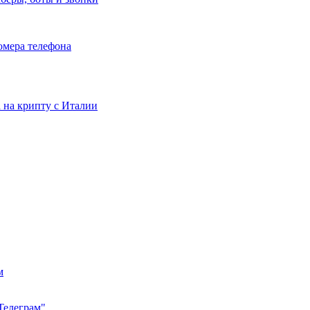
номера телефона
та на крипту с Италии
м
Телеграм"