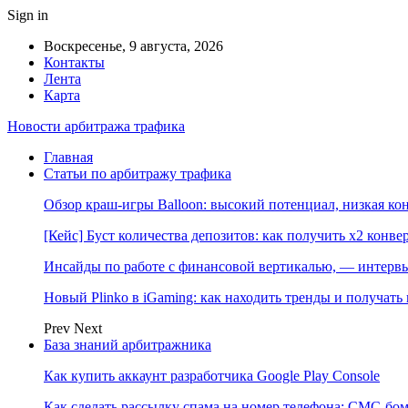
Sign in
Воскресенье, 9 августа, 2026
Контакты
Лента
Карта
Новости арбитража трафика
Главная
Статьи по арбитражу трафика
Обзор краш-игры Balloon: высокий потенциал, низкая к
[Кейс] Буст количества депозитов: как получить х2 конве
Инсайды по работе с финансовой вертикалью, — интерв
Новый Plinko в iGaming: как находить тренды и получа
Prev
Next
База знаний арбитражника
Как купить аккаунт разработчика Google Play Console
Как сделать рассылку спама на номер телефона: СМС-бом