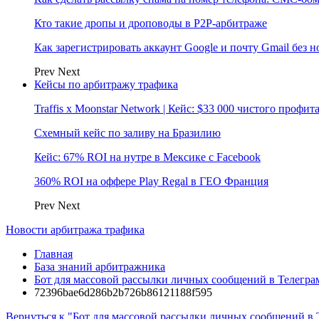
Кто такие дропы и дроповоды в P2P-арбитраже
Как зарегистрировать аккаунт Google и почту Gmail без 
Prev
Next
Кейсы по арбитражу трафика
Traffis x Moonstar Network | Кейс: $33 000 чистого профи
Схемный кейс по заливу на Бразилию
Кейс: 67% ROI на нутре в Мексике с Facebook
360% ROI на оффере Play Regal в ГЕО Франция
Prev
Next
Новости арбитража трафика
Главная
База знаний арбитражника
Бот для массовой рассылки личных сообщений в Телегра
72396bae6d286b2b726b86121188f595
Вернуться к "Бот для массовой рассылки личных сообщений в 