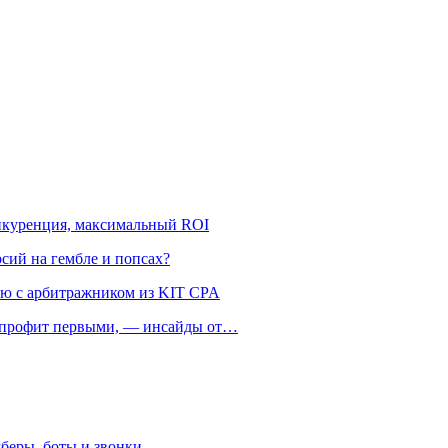
онкуренция, максимальный ROI
рсий на гембле и попсах?
ью с арбитражником из KIT CPA
ть профит первыми, — инсайды от…
беры, боты и звонки