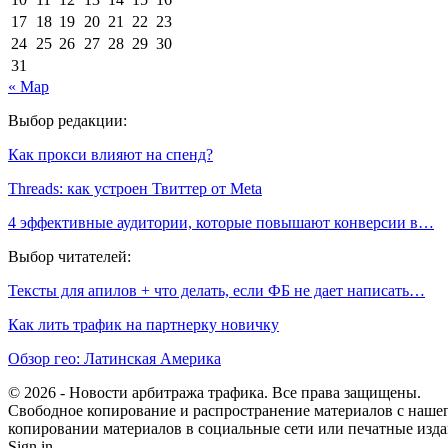
17
18
19
20
21
22
23
24
25
26
27
28
29
30
31
« Мар
Выбор редакции:
Как прокси влияют на спенд?
Threads: как устроен Твиттер от Meta
4 эффективные аудитории, которые повышают конверсии в…
Выбор читателей:
Тексты для апилов + что делать, если ФБ не дает написать…
Как лить трафик на партнерку новичку
Обзор гео: Латинская Америка
© 2026 - Новости арбитража трафика. Все права защищены.
Свободное копирование и распространение материалов с нашего
копировании материалов в социальные сети или печатные изда
Sign in