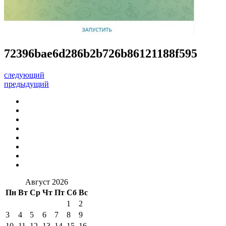
72396bae6d286b2b726b86121188f595
следующий
предыдущий
Август 2026
Пн
Вт
Ср
Чт
Пт
Сб
Вс
1
2
3
4
5
6
7
8
9
10
11
12
13
14
15
16