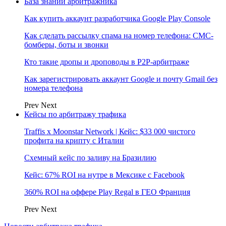
База знаний арбитражника
Как купить аккаунт разработчика Google Play Console
Как сделать рассылку спама на номер телефона: СМС-
бомберы, боты и звонки
Кто такие дропы и дроповоды в P2P-арбитраже
Как зарегистрировать аккаунт Google и почту Gmail без
номера телефона
Prev
Next
Кейсы по арбитражу трафика
Traffis x Moonstar Network | Кейс: $33 000 чистого
профита на крипту с Италии
Схемный кейс по заливу на Бразилию
Кейс: 67% ROI на нутре в Мексике с Facebook
360% ROI на оффере Play Regal в ГЕО Франция
Prev
Next