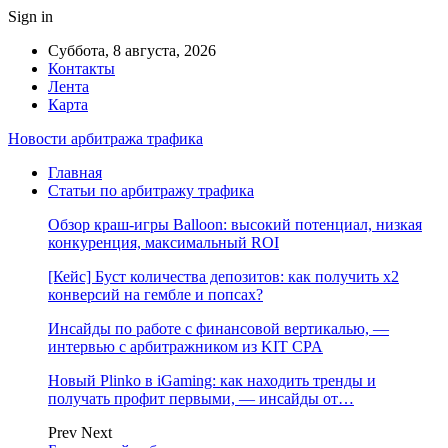
Sign in
Суббота, 8 августа, 2026
Контакты
Лента
Карта
Новости арбитража трафика
Главная
Статьи по арбитражу трафика
Обзор краш-игры Balloon: высокий потенциал, низкая
конкуренция, максимальный ROI
[Кейс] Буст количества депозитов: как получить х2
конверсий на гембле и попсах?
Инсайды по работе с финансовой вертикалью, —
интервью с арбитражником из KIT CPA
Новый Plinko в iGaming: как находить тренды и
получать профит первыми, — инсайды от…
Prev
Next