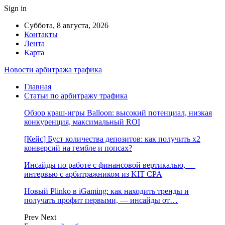
Sign in
Суббота, 8 августа, 2026
Контакты
Лента
Карта
Новости арбитража трафика
Главная
Статьи по арбитражу трафика
Обзор краш-игры Balloon: высокий потенциал, низкая
конкуренция, максимальный ROI
[Кейс] Буст количества депозитов: как получить х2
конверсий на гембле и попсах?
Инсайды по работе с финансовой вертикалью, —
интервью с арбитражником из KIT CPA
Новый Plinko в iGaming: как находить тренды и
получать профит первыми, — инсайды от…
Prev
Next