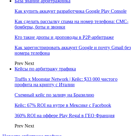
База знаний арбитражника
Как купить аккаунт разработчика Google Play Console
Как сделать рассылку спама на номер телефона: СМС-
бомберы, боты и звонки
Кто такие дропы и дроповоды в P2P-арбитраже
Как зарегистрировать аккаунт Google и почту Gmail без
номера телефона
Prev
Next
Кейсы по арбитражу трафика
Traffis x Moonstar Network | Кейс: $33 000 чистого
профита на крипту с Италии
Схемный кейс по заливу на Бразилию
Кейс: 67% ROI на нутре в Мексике с Facebook
360% ROI на оффере Play Regal в ГЕО Франция
Prev
Next