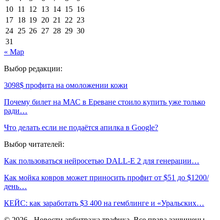
10
11
12
13
14
15
16
17
18
19
20
21
22
23
24
25
26
27
28
29
30
31
« Мар
Выбор редакции:
3098$ профита на омоложении кожи
Почему билет на МАС в Ереване стоило купить уже только
ради…
Что делать если не подаётся апилка в Google?
Выбор читателей:
Как пользоваться нейросетью DALL-E 2 для генерации…
Как мойка ковров может приносить профит от $51 до $1200/
день…
КЕЙС: как заработать $3 400 на гемблинге и «Уральских…
© 2026 - Новости арбитража трафика. Все права защищены.