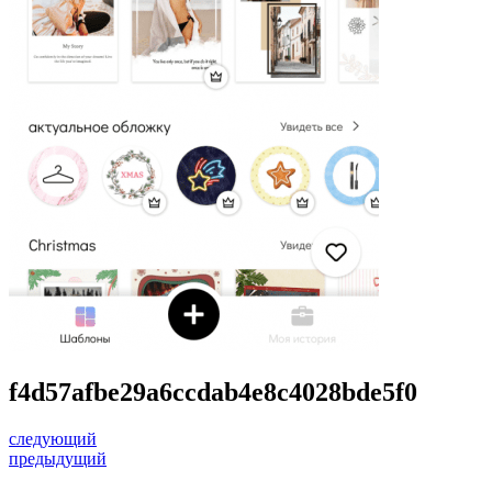
f4d57afbe29a6ccdab4e8c4028bde5f0
следующий
предыдущий