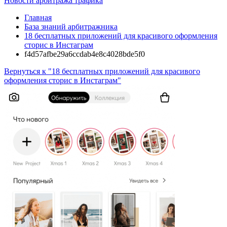
Новости арбитража трафика
Главная
База знаний арбитражника
18 бесплатных приложений для красивого оформления
сторис в Инстаграм
f4d57afbe29a6ccdab4e8c4028bde5f0
Вернуться к "18 бесплатных приложений для красивого
оформления сторис в Инстаграм"