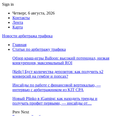
Sign in
Четверг, 6 августа, 2026
Контакты
Лента
Карта
Новости арбитража трафика
Главная
Статьи по арбитражу трафика
Обзор краш-игры Balloon: высокий потенциал, низкая
конкуренция, максимальный ROI
[Кейс] Буст количества депозитов: как получить х2
конверсий на гембле и попсах?
Инсайды по работе с финансовой вертикалью, —
интервью с арбитражником из KIT CPA
Новый Plinko в iGaming: как находить тренды и
получать профит первыми, — инсайды от…
Prev
Next