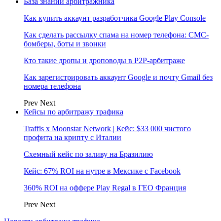
База знаний арбитражника
Как купить аккаунт разработчика Google Play Console
Как сделать рассылку спама на номер телефона: СМС-
бомберы, боты и звонки
Кто такие дропы и дроповоды в P2P-арбитраже
Как зарегистрировать аккаунт Google и почту Gmail без
номера телефона
Prev
Next
Кейсы по арбитражу трафика
Traffis x Moonstar Network | Кейс: $33 000 чистого
профита на крипту с Италии
Схемный кейс по заливу на Бразилию
Кейс: 67% ROI на нутре в Мексике с Facebook
360% ROI на оффере Play Regal в ГЕО Франция
Prev
Next