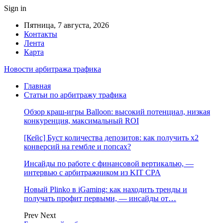
Sign in
Пятница, 7 августа, 2026
Контакты
Лента
Карта
Новости арбитража трафика
Главная
Статьи по арбитражу трафика
Обзор краш-игры Balloon: высокий потенциал, низкая
конкуренция, максимальный ROI
[Кейс] Буст количества депозитов: как получить х2
конверсий на гембле и попсах?
Инсайды по работе с финансовой вертикалью, —
интервью с арбитражником из KIT CPA
Новый Plinko в iGaming: как находить тренды и
получать профит первыми, — инсайды от…
Prev
Next