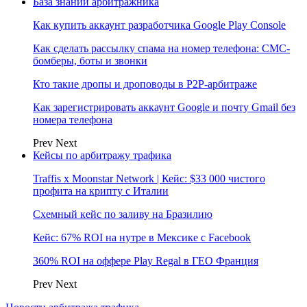
База знаний арбитражника
Как купить аккаунт разработчика Google Play Console
Как сделать рассылку спама на номер телефона: СМС-
бомберы, боты и звонки
Кто такие дропы и дроповоды в P2P-арбитраже
Как зарегистрировать аккаунт Google и почту Gmail без
номера телефона
Prev
Next
Кейсы по арбитражу трафика
Traffis x Moonstar Network | Кейс: $33 000 чистого
профита на крипту с Италии
Схемный кейс по заливу на Бразилию
Кейс: 67% ROI на нутре в Мексике с Facebook
360% ROI на оффере Play Regal в ГЕО Франция
Prev
Next