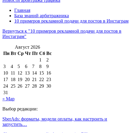
Новости арбитража трафика
Главная
База знаний арбитражника
10 примеров рекламной подачи для постов в Инстаграм
Вернуться к "10 примеров рекламной подачи для постов в
Инстаграм"
Август 2026
Пн
Вт
Ср
Чт
Пт
Сб
Вс
1
2
3
4
5
6
7
8
9
10
11
12
13
14
15
16
17
18
19
20
21
22
23
24
25
26
27
28
29
30
31
« Мар
Выбор редакции:
SberAds: форматы, модели оплаты, как настроить и
запустить…